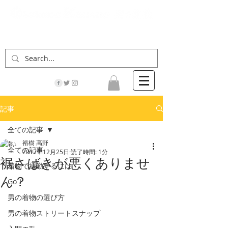
「男の着物」の情報サイト | 街に男の着姿が一人
でも増えますように！
記事
全ての記事
裕樹 高野
全ての記事
2017年12月25日
読了時間: 1分
裾さばきが悪くありませ
着物で通勤するには
ん？
Go！
男の着物の選び方
男の着物ストリートスナップ