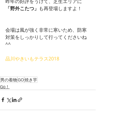
昨年の好評をうけて、芝生エリアに
「野外こたつ」
も再登場しますよ！
会場は風が強く非常に寒いため、防寒
対策をしっかりして行ってくださいね
^^
品川やきいもテラス2018
男の着物
GO
焼き芋
Go！
すべて表示