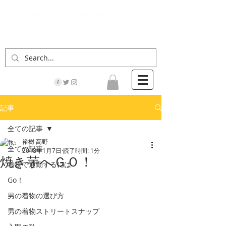
「男の着物」の情報サイト | 街に男の着姿が一人
でも増えますように！
記事
全ての記事
裕樹 高野
全ての記事
2018年1月7日
読了時間: 1分
焼き芋へＧＯ！
着物で通勤するには
Go！
男の着物の選び方
男の着物ストリートスナップ