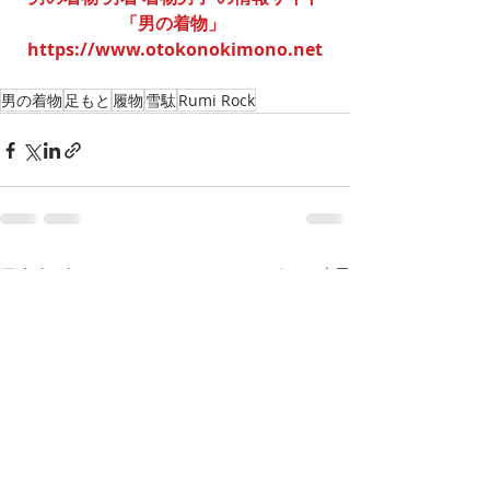
「男の着物」 
https://www.otokonokimono.net
男の着物
足もと
履物
雪駄
Rumi Rock
最新記事
すべて表示