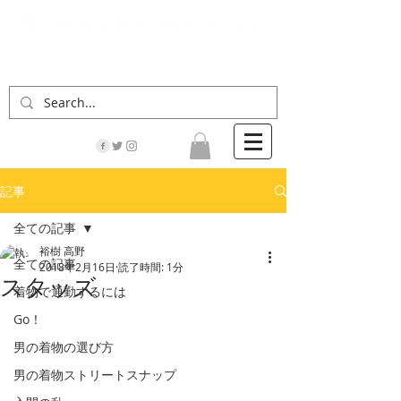
「男の着物」の情報サイト | 街に男の着姿が一人
でも増えますように！
記事
全ての記事
裕樹 高野
全ての記事
2018年2月16日
読了時間: 1分
スタッズ
着物で通勤するには
Go！
男の着物の選び方
男の着物ストリートスナップ