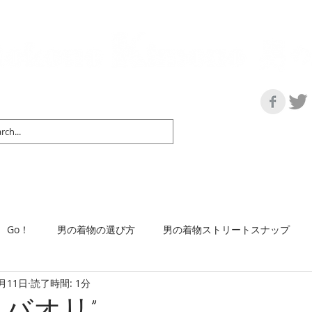
の情報サイト | 街に男の着姿が一人でも増えますように！
マップ＆リスト
取扱い商品
ネットショップ
Ｇo！
着物で通勤するには
Go！
男の着物の選び方
男の着物ストリートスナップ
6月11日
読了時間: 1分