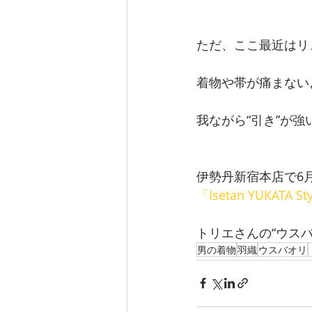
ただ、ここ最近はリ
着物や帯が痛まない
我ながら“引き”が強い
伊勢丹新宿本店で6
「Isetan YUKATA St
トリエさんの“ウスバ
男の着物
羽織
ウスバオリ