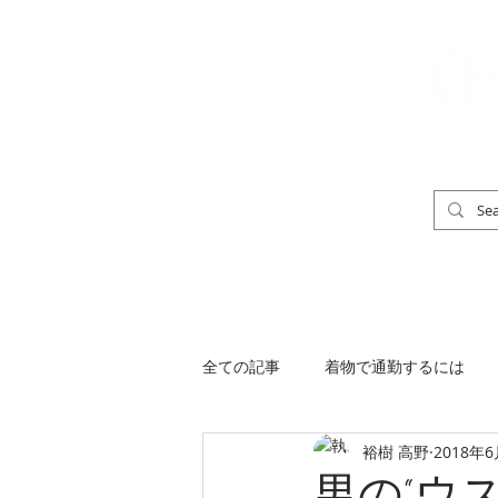
「男の着物」
TOP
男の着物ストリートスナップ
全ての記事
着物で通勤するには
裕樹 高野
2018年