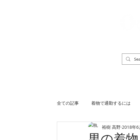
「男の着物」
TOP
男の着物ストリートスナップ
全ての記事
着物で通勤するには
裕樹 高野
2018年