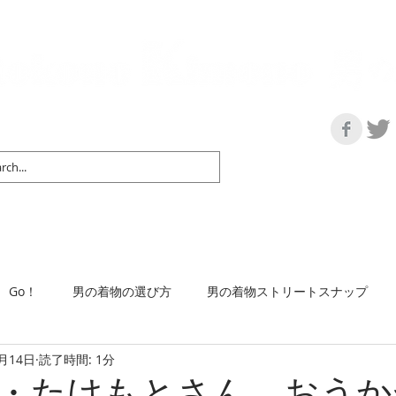
の情報サイト | 街に男の着姿が一人でも増えますように！
マップ＆リスト
取扱い商品
ネットショップ
Ｇo！
着物で通勤するには
Go！
男の着物の選び方
男の着物ストリートスナップ
6月14日
読了時間: 1分