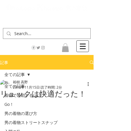
「男の着物」の情報サイト | 街に男の着姿が一人
でも増えますように！
記事
全ての記事
裕樹 高野
全ての記事
2018年11月15日
読了時間: 2分
リュックは快適だった！
着物で通勤するには
Go！
男の着物の選び方
男の着物ストリートスナップ