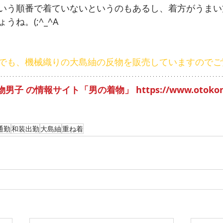
いう順番で着ていないというのもあるし、着方がうまい
ね。(;^_^A
でも、機械織りの大島紬の反物を販売していますのでご
着物男子 の情報サイト「男の着物」
 https://www.otok
通勤
和装出勤
大島紬
重ね着