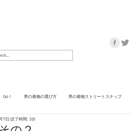
の情報サイト | 街に男の着姿が一人でも増えますように！
マップ＆リスト
取扱い商品
ネットショップ
Ｇo！
着物で通勤するには
Go！
男の着物の選び方
男の着物ストリートスナップ
2月7日
読了時間: 3分