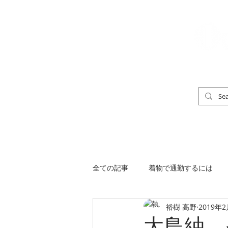
「男の着物」
TOP
男の着物ストリートスナップ
全ての記事
着物で通勤するには
裕樹 高野
2019年