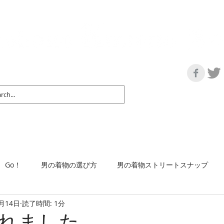
の情報サイト | 街に男の着姿が一人でも増えますように！
マップ＆リスト
取扱い商品
ネットショップ
Ｇo！
着物で通勤するには
Go！
男の着物の選び方
男の着物ストリートスナップ
3月14日
読了時間: 1分