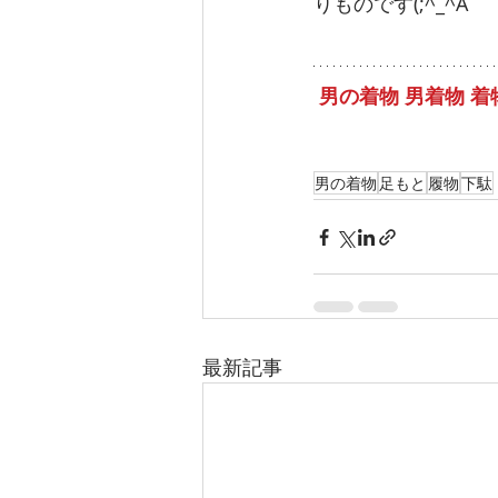
りものです(;^_^A
男の着物 男着物 
男の着物
足もと
履物
下駄
最新記事