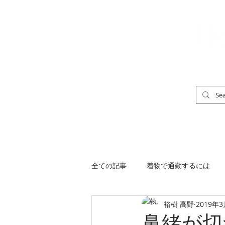
「男の着物」
TOP
男の着物ストリートスナップ
全ての記事
着物で通勤するには
裕樹 高野
2019年