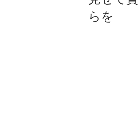
見せて貰
らを