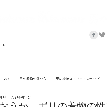
の情報サイト | 街に男の着姿が一人でも増えますように！
マップ＆リスト
取扱い商品
ネットショップ
Ｇo！
着物で通勤するには
Go！
男の着物の選び方
男の着物ストリートスナップ
3月18日
読了時間: 2分