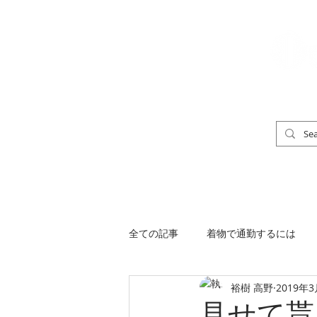
「男の着物」
TOP
男の着物ストリートスナップ
全ての記事
着物で通勤するには
裕樹 高野
2019年