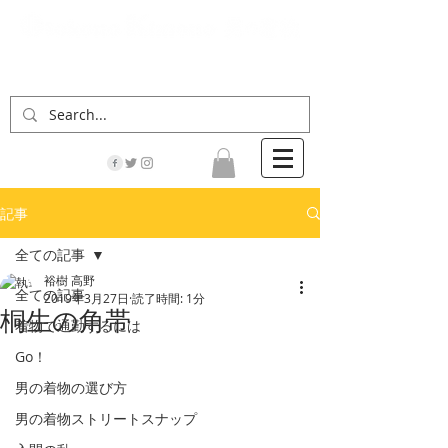
「男の着物」の情報サイト | 街に男の着姿が一人
でも増えますように！
記事
全ての記事
裕樹 高野
全ての記事
2019年3月27日
読了時間: 1分
桐生の角帯
着物で通勤するには
Go！
男の着物の選び方
男の着物ストリートスナップ