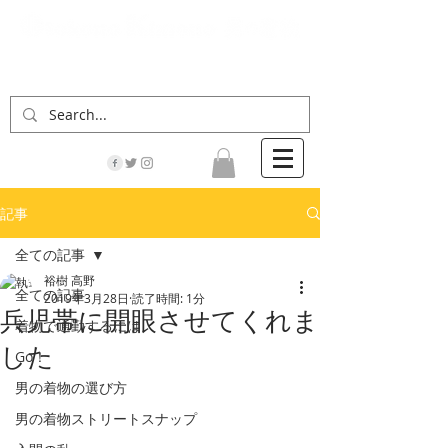
「男の着物」の情報サイト | 街に男の着姿が一人
でも増えますように！
記事
全ての記事
裕樹 高野
全ての記事
2019年3月28日
読了時間: 1分
兵児帯に開眼させてくれま
着物で通勤するには
した
Go！
男の着物の選び方
男の着物ストリートスナップ