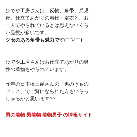
ひでや工房さんは、反物、角帯、兵児
帯、仕立てあがりの着物・浴衣と、お
一人でやられているとは思えないくら
い品数が多いです。
クセのある角帯も魅力です(￣▽￣)
ひでや工房さんはお仕立てあがりの男
性の着物もやられています。
昨年の日本橋三越さんの「男のきもの
フェス」でご覧になられた方もいらっ
しゃるかと思います^^
男の着物 男着物 着物男子 の情報サイト
「男の着物」
https://www.otokonokimono.net
男の着物
兵児帯
東京カジュアルキモノ展
絞り