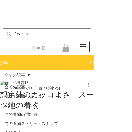
「男の着物」の情報サイト | 街に男の着姿が一人
でも増えますように！
記事
全ての記事
裕樹 高野
全ての記事
2019年6月15日
読了時間: 2分
想定外のカッコよさ スー
着物で通勤するには
ツ地の着物
Go！
男の着物の選び方
男の着物ストリートスナップ