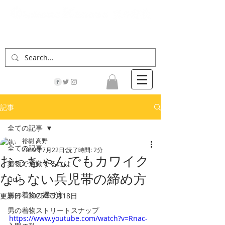
「男の着物」の情報サイト | 街に男の着姿が一人
でも増えますように！
記事
全ての記事
裕樹 高野
全ての記事
2019年7月22日
読了時間: 2分
おっちゃんでもカワイク
着物で通勤するには
ならない兵児帯の締め方
Go！
男の着物の選び方
更新日：
2025年5月18日
男の着物ストリートスナップ
https://www.youtube.com/watch?v=Rnac-