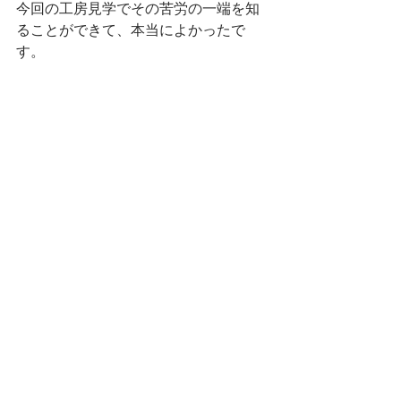
今回の工房見学でその苦労の一端を知
ることができて、本当によかったで
す。
このステキで魅力ある絹布でつくった
兵児帯、
早く商品化しなくては！
追記：
きぬのいえ・井澤さん、ちちぶ銘仙館
まで送っていただきありがとうござい
ましたm(_ _ )m
サイト「男の着物」で大島紬が買えま