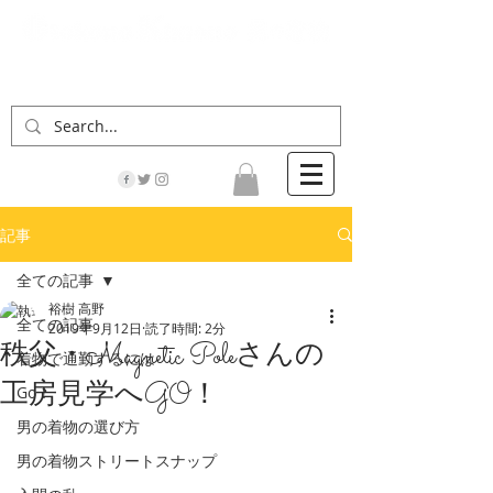
「男の着物」の情報サイト | 街に男の着姿が一人
でも増えますように！
記事
全ての記事
裕樹 高野
全ての記事
2019年9月12日
読了時間: 2分
秩父・Magnetic Poleさんの
着物で通勤するには
工房見学へGO！
Go！
男の着物の選び方
男の着物ストリートスナップ