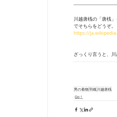
川越唐桟の「唐桟」
でそちらをどうぞ。
https://ja.wikipe
ざっくり言うと、川
男の着物
羽織
川越唐桟
Go！