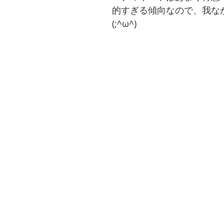
的すぎる傾向なので、我な
(;^ω^)​