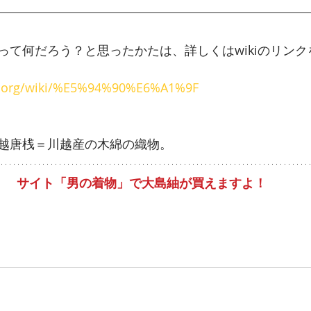
って何だろう？と思ったかたは、詳しくはwikiのリン
dia.org/wiki/%E5%94%90%E6%A1%9F
越唐桟＝川越産の木綿の織物。
サイト「男の着物」で大島紬が買えますよ！