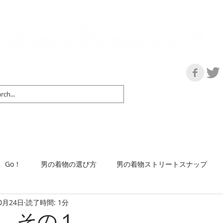
の情報サイト | 街に男の着姿が一人でも増えますように！
マップ＆リスト
取扱い商品
ネットショップ
Ｇo！
着物で通勤するには
Go！
男の着物の選び方
男の着物ストリートスナップ
0月24日
読了時間: 1分