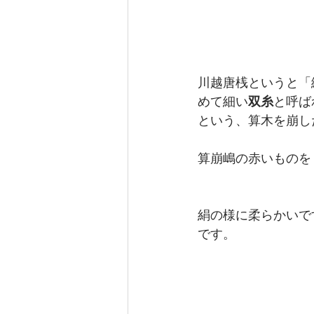
川越唐桟というと「
めて細い
双糸
と呼ば
という、算木を崩し
算崩嶋の赤いものを
絹の様に柔らかいで
です。