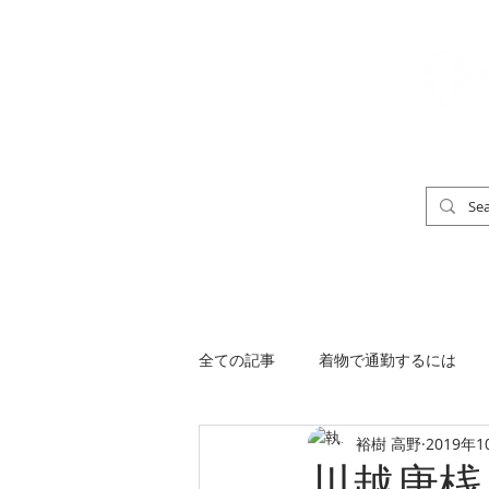
「男の着物」
TOP
男の着物ストリートスナップ
全ての記事
着物で通勤するには
裕樹 高野
2019年1