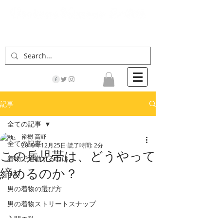
「男の着物」の情報サイト | 街に男の着姿が一人
でも増えますように！
記事
全ての記事
裕樹 高野
全ての記事
2019年12月25日
読了時間: 2分
この兵児帯は、どうやって
着物で通勤するには
締めるのか？
Go！
男の着物の選び方
男の着物ストリートスナップ