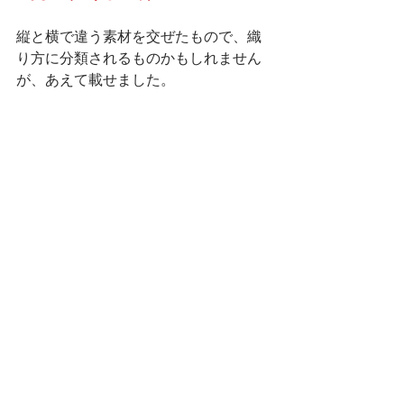
縦と横で違う素材を交ぜたもので、織
り方に分類されるものかもしれません
が、あえて載せました。
糸の段階で繊維を混ぜると混紡といい
ます。
例：絹と木綿
　　絹と麻
　　絹とウール
　　木綿と麻
　　自然布と木綿、麻、絹