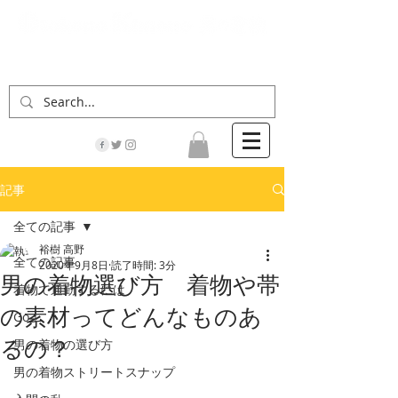
「男の着物」の情報サイト | 街に男の着姿が一人
でも増えますように！
記事
全ての記事
裕樹 高野
全ての記事
2020年9月8日
読了時間: 3分
男の着物選び方 着物や帯
着物で通勤するには
の素材ってどんなものあ
Go！
るの？
男の着物の選び方
男の着物ストリートスナップ