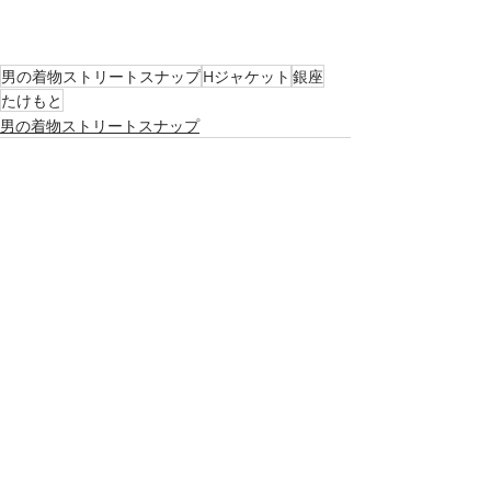
男の着物ストリートスナップ
Hジャケット
銀座
たけもと
男の着物ストリートスナップ
最新記事
すべて表示