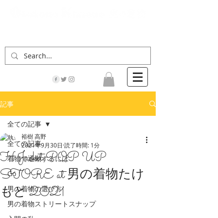
「男の着物」の情報サイト | 街に男の着姿が一人
でも増えますように！
記事
全ての記事
裕樹 高野
全ての記事
2021年9月30日
読了時間: 1分
H Jacket POP UP
着物で通勤するには
STORE at 男の着物たけ
Go！
もと 2021
男の着物の選び方
男の着物ストリートスナップ