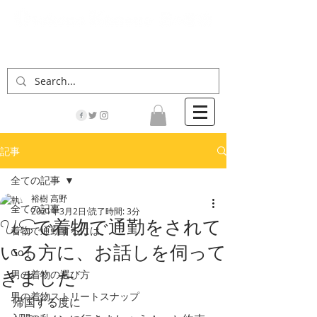
「男の着物」の情報サイト | 街に男の着姿が一人
でも増えますように！
記事
全ての記事
裕樹 高野
全ての記事
2021年3月2日
読了時間: 3分
USで着物で通勤をされて
着物で通勤するには
いる方に、お話しを伺って
Go！
きました
男の着物の選び方
男の着物ストリートスナップ
帰国する度に