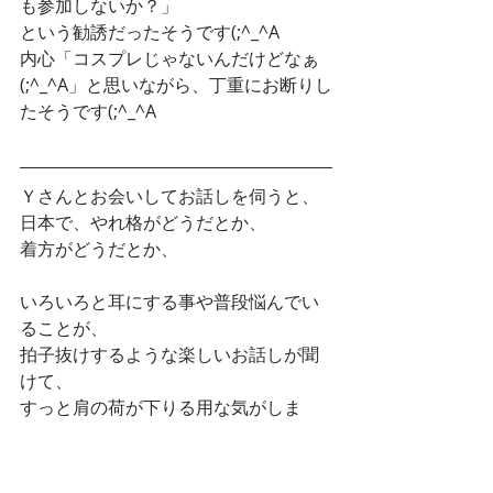
も参加しないか？」
という勧誘だったそうです(;^_^A
内心「コスプレじゃないんだけどなぁ
(;^_^A」と思いながら、丁重にお断りし
たそうです(;^_^A
Ｙさんとお会いしてお話しを伺うと、
日本で、やれ格がどうだとか、
着方がどうだとか、
いろいろと耳にする事や普段悩んでい
ることが、
拍子抜けするような楽しいお話しが聞
けて、
すっと肩の荷が下りる用な気がしま
す。
また、ラーメンでも食べに行きましょ