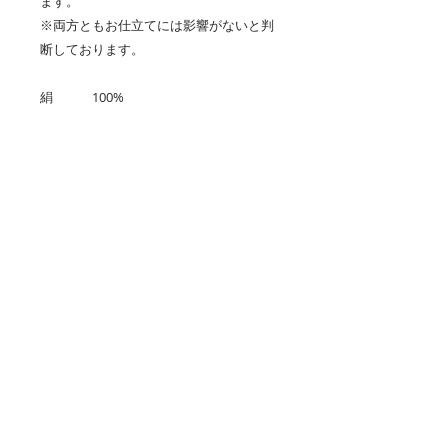
ます。
※両方ともお仕立てには影響がないと判
断しております。
絹 100%
反物幅 一尺四分
反物のみ価格です。
縞格子の大島紬です
大島紬と聞くと、
ぜひお読みください
“絣” “泥”が頭に浮かびますが、
ご紹介するのは、
少し長くなりますが、
機械織りの、
送料について
その理由をお聞きください。
縞格子の大島紬です。
30年も前の話しです。
送料は
成人式用に、ブルックスブラザースの
抑えめのライトパープルの地に、経糸
本州：500円
吊るしのスーツを、当時の価格で
と緯糸がタイルの縁のようにみえ、モ
北海道・四国・九州・沖縄：1000円​
70,000円くらい購入しました。
ダンな印象を与えてくれます。
​​​​​​を別途いただいております。