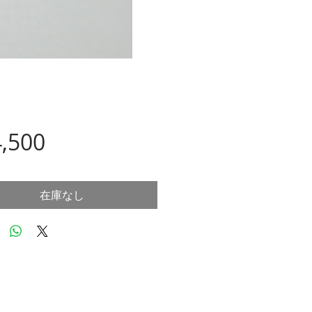
価
,500
格
在庫なし