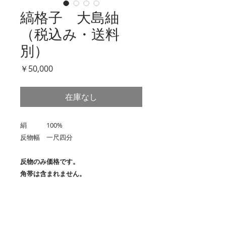
縞格子 大島紬
（税込み・送料
別）
価
￥50,000
格
在庫なし
絹 100%
反物幅 一尺四分
反物のみ価格です。
角帯は含まれません。
縞格子の大島紬です
大島紬と聞くと、