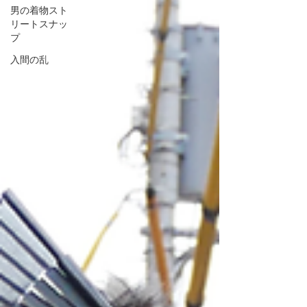
男の着物スト
リートスナッ
プ
入間の乱