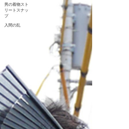
男の着物スト
リートスナッ
プ
入間の乱