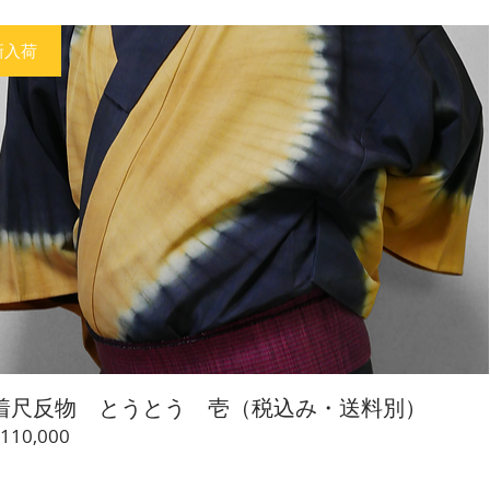
新入荷
着尺反物 とうとう 壱（税込み・送料別）
価
110,000
格