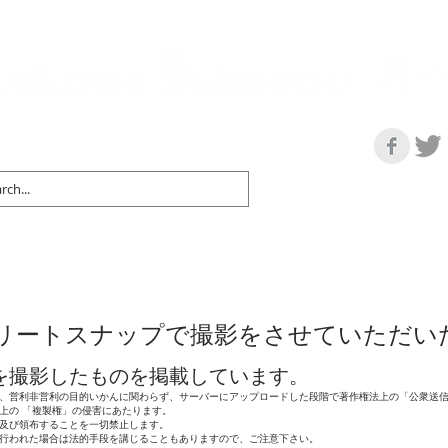
の情報サイト | 街に男の着姿が一人でも増えますように！
マップ＆リスト
取扱い商品
ネットショップ
Ｇo！
着物で通勤するには
リートスナップで撮影をさせていただい
元を撮影したものを掲載しています。
、営利非営利の目的いかんに関わらず、サーバーにアップロードした段階で著作権法上の「公衆送
上の 「複製権」の侵害にあたります。
及び領布することを一切禁止します。
行われた場合は法的手段を講じることもありますので、ご注意下さい。