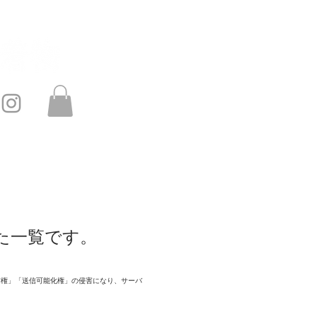
このサイトは・・・
お問い合わせ
た一覧です。
信権」「送信可能化権」の侵害になり、サーバ