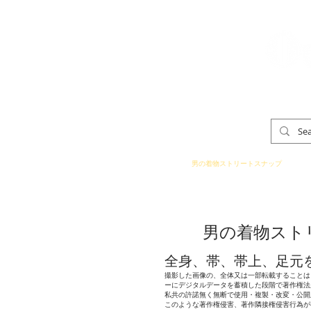
「男の着物」
TOP
男の着物ストリートスナップ
男の着物スト
​全身、帯、帯上、足
撮影した画像の、全体又は一部転載することは
ーにデジタルデータを蓄積した段階で著作権法
私共の許諾無く無断で使用・複製・改変・公開
このような著作権侵害、著作隣接権侵害行為が