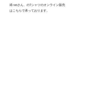
靖-seiさん、のTシャツのオンライン販売
はこちらで承っております。
creema
https://creema.jp/c/sei/item/onsale
minne
https://minne.com/@sei777
iichi
https://iichi.com/people/sei
帯をあわせてみましたが、着物のみの
販売です。
お使いのモニター、ブラウザにより色
合いが実物と異なる場合がありますこ
とをご理解の上お買い求め下さい。
サイズ
サイズは実寸（平置き）サイズとなり