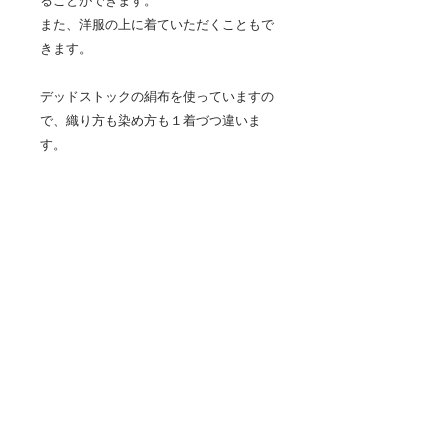
ることができます。
また、洋服の上に着ていただくこともで
きます。
デッドストックの絹布を使っていますの
で、織り方も染め方も１着づつ違いま
す。
縫製は、埼玉県寄居町にある着物リメイ
ク洋服リフォーム工房のRIKAさんに、お
願いしました。
素材 絹100%
※長着、帯をあわせてみましたが、Hジ
ャケットのみの販売です。
08
８番目に仕立てたHジャケットです。