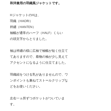
和洋兼用の羽織風ジャケットです。
HジャケットのHは、
羽織（HAORI）
袢纏（HANTEN）
袖幅が通常のハーフ（HALF）くらい
の頭文字からとりました。
袖は袢纏の様に広袖で袖幅が短く仕立て
てありますので、着物の袖が少し見えて
アクセントになるように仕立てました。
羽織紐をつける乳がありませんので、ワ
ンポイントも兼ねてストールクリップな
どをお使いください。
左右一ヵ所ずつポケットがついていま
す。