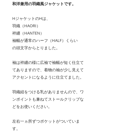
和洋兼用の羽織風ジャケットです。
HジャケットのHは、
羽織（HAORI）
袢纏（HANTEN）
袖幅が通常のハーフ（HALF）くらい
の頭文字からとりました。
袖は袢纏の様に広袖で袖幅が短く仕立て
てありますので、着物の袖が少し見えて
アクセントになるように仕立てました。
羽織紐をつける乳がありませんので、ワ
ンポイントも兼ねてストールクリップな
どをお使いください。
左右一ヵ所ずつポケットがついていま
す。