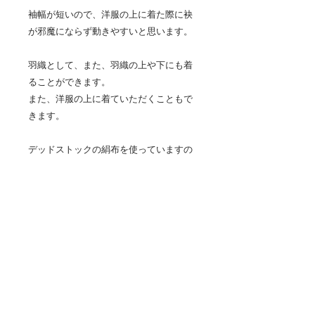
袖幅が短いので、洋服の上に着た際に袂
が邪魔にならず動きやすいと思います。
羽織として、また、羽織の上や下にも着
ることができます。
また、洋服の上に着ていただくこともで
きます。
デッドストックの絹布を使っていますの
で、織り方も染め方も１着づつ違いま
す。
縫製は、埼玉県寄居町にある着物リメイ
ク洋服リフォーム工房のRIKAさんに、お
願いしました。
素材 絹100%