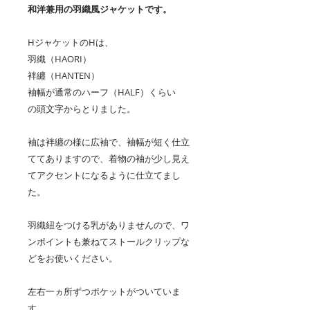
和洋兼用の羽織風ジャケットです。
HジャケットのHは、
羽織（HAORI）
袢纏（HANTEN）
袖幅が通常のハーフ（HALF）くらい
の頭文字からとりました。
袖は袢纏の様に広袖で、袖幅が短く仕立
ててありますので、着物の袖が少し見え
てアクセントになるように仕立てまし
た。
羽織紐をつける乳がありませんので、ワ
ンポイントも兼ねてストールクリップな
どをお使いください。
左右一ヵ所ずつポケットがついていま
す。