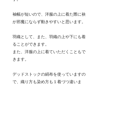
袖幅が短いので、洋服の上に着た際に袂
が邪魔にならず動きやすいと思います。
羽織として、また、羽織の上や下にも着
ることができます。
また、洋服の上に着ていただくこともで
きます。
デッドストックの絹布を使っていますの
で、織り方も染め方も１着づつ違いま
す。
縫製は、埼玉県寄居町にある着物リメイ
ク洋服リフォーム工房のRIKAさんに、お
願いしました。
素材 絹100%