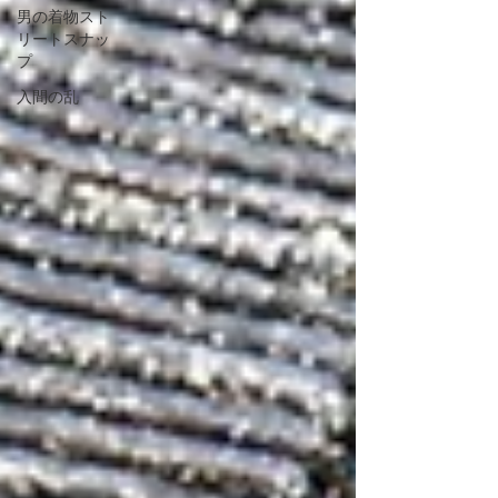
男の着物スト
リートスナッ
プ
入間の乱