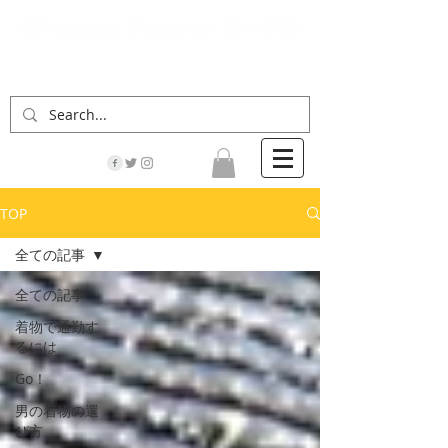
「男の着物」の情報サイト | 街に男の着姿が一人
でも増えますように！
TOP
全ての記事
全ての記事
着物で通勤す
るには
Go！
男の着物の選
び方