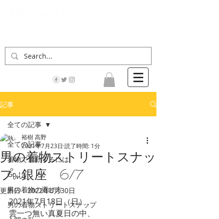
「男の着物」の情報サイト | 街に男の着姿が一人
でも増えますように！
記事
全ての記事
裕樹 高野
全ての記事
2021年7月23日
読了時間: 1分
男の着物ストリートスナッ
着物で通勤するには
プin銀座 6/7
Go！
男の着物の選び方
更新日：
2022年6月30日
2021年7月18日（日）、
男の着物ストリートスナップ
雲一つ無い真夏日の中、