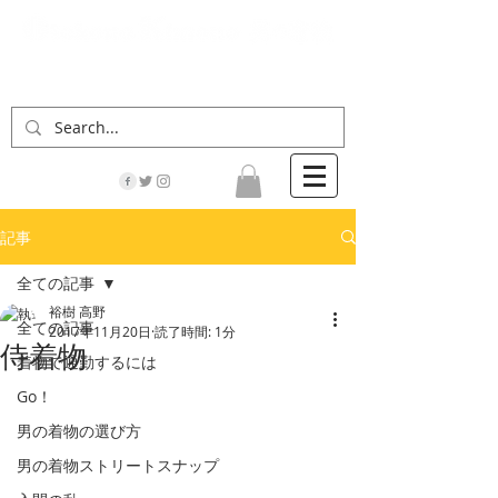
「男の着物」の情報サイト | 街に男の着姿が一人
でも増えますように！
記事
全ての記事
裕樹 高野
全ての記事
2017年11月20日
読了時間: 1分
侍着物
着物で通勤するには
Go！
男の着物の選び方
男の着物ストリートスナップ