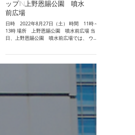
男の着物ストリートスナ
ップin上野恩賜公園 噴水
前広場
日時 2022年8月27日（土） 時間 11時～
13時 場所 上野恩賜公園 噴水前広場 当
日、上野恩賜公園 噴水前広場では、 ウエ
ノデ.ビアフェスタ2022 開催中です。
https://uenode-beer-festa.com/ 備考：...