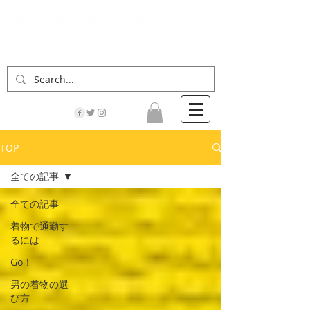
「男の着物」の情報サイト | 街に男の着姿が一人
でも増えますように！
TOP
全ての記事
全ての記事
着物で通勤す
るには
Go！
男の着物の選
び方