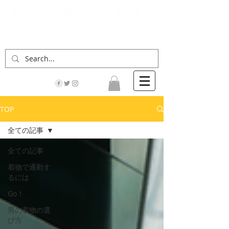
「男の着物」の情報サイト | 街に男の着姿が一人
でも増えますように！
TOP
全ての記事
全ての記事
着物で通勤す
るには
Go！
男の着物の選
び方