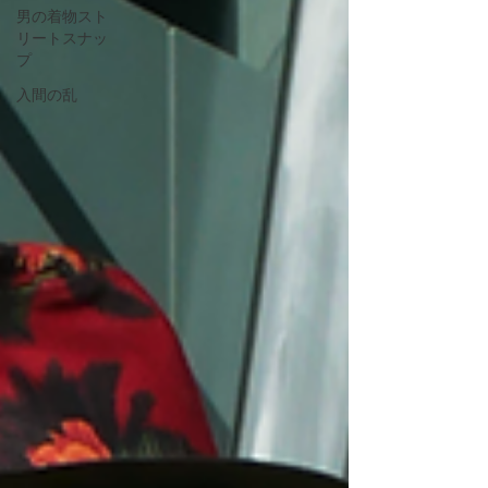
男の着物スト
リートスナッ
プ
入間の乱