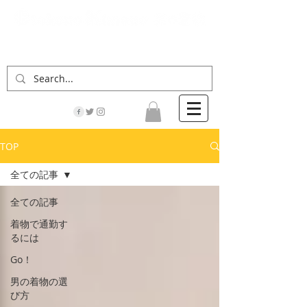
「男の着物」の情報サイト | 街に男の着姿が一人
でも増えますように！
TOP
全ての記事
全ての記事
着物で通勤す
るには
Go！
男の着物の選
び方