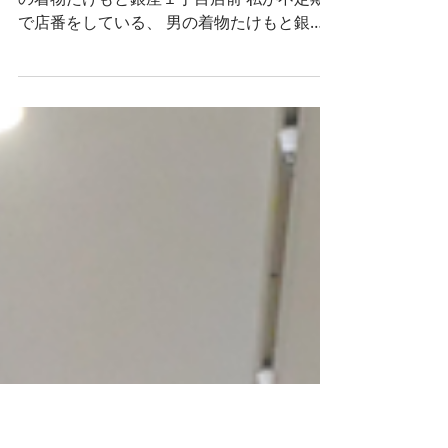
男の着物ストリートスナ
ップin銀座１丁目
日時 4月30日（日）11:00~13:00 場所 男
の着物たけもと銀座１丁目店前 私が不定期
で店番をしている、 男の着物たけもと銀座
１丁目店の前で、 久しぶりに撮影をさせて
いただきます。 当日は、男の着物たけもと
さんのご厚意で、 撮影をさせていただいた
方は、...