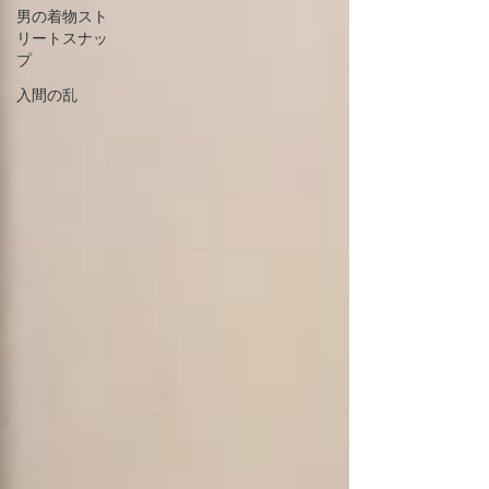
男の着物スト
リートスナッ
プ
入間の乱