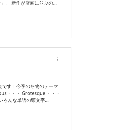
に並ぶのは
が、店内には羽織も並んでい
ますので、アウターをお探しの方は是非是非♪ ...
作発表会です！今季の冬物のテーマ
く突き抜けたラインナップ」と、 ...