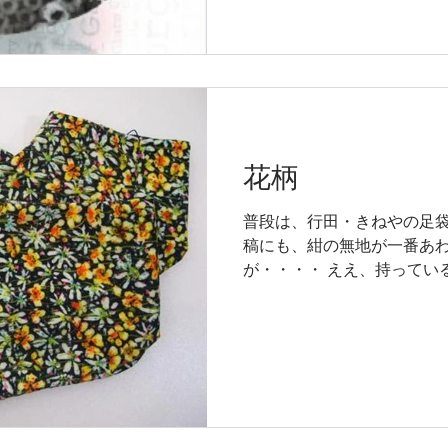
花柄
普段は、行田・きねやの足
稿にも、紺の無地が一番あ
が・・・・ ええ、持っているんですよ、紺の無地以外の
足袋も。 それも花柄、一目ぼれでした(〃´∪｀〃)ゞ 上か
ら下まで総柄の場合、ブラ
ている...