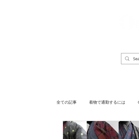
「男の着物」
TOP
男の着物ストリートスナップ
全ての記事
着物で通勤するには