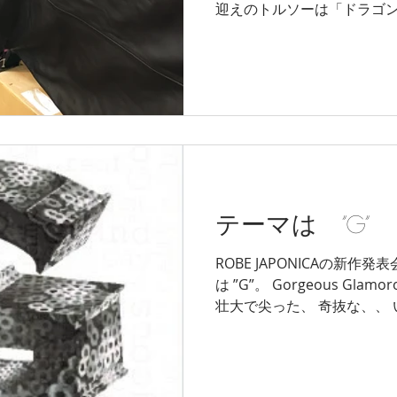
迎えのトルソーは「ドラゴン」。 新作が店頭
もう少し先とのことでした
テーマは ”G”
ROBE JAPONICAの新
は ”G”。 Gorgeous Glamorous・・・ Grotesque ・・・
壮大で尖った、 奇抜な、、 いろんな単語の頭文字
の”G”。 「今までにな