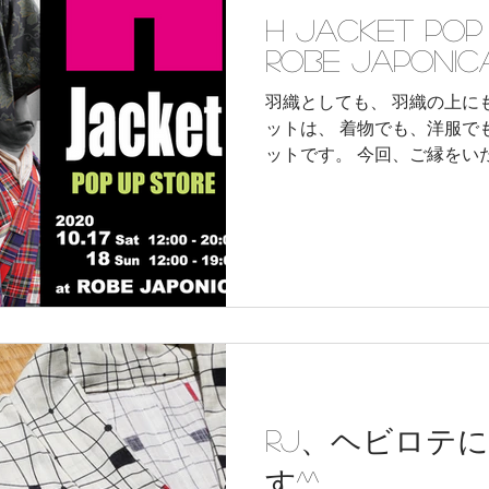
H Jacket POP
ROBE JAPONIC
羽織としても、 羽織の上にも中にも着られる、 Hジャケ
ットは、 着物でも、洋服でも着られる、 羽織風のジャケ
ットです。 今回、ご縁をいた
18（日）の二日間、 原宿・ROBE JAPONICAさんにて、
ポップアップにて販売をさせて
RJ、ヘビロテ
す^^