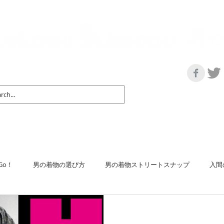
の情報サイト | 街に男の着姿が一人でも増えますように！
マップ＆リスト
取扱い商品
ネットショップ
Ｇo！
着物で通勤するには
Go！
男の着物の選び方
男の着物ストリートスナップ
入間