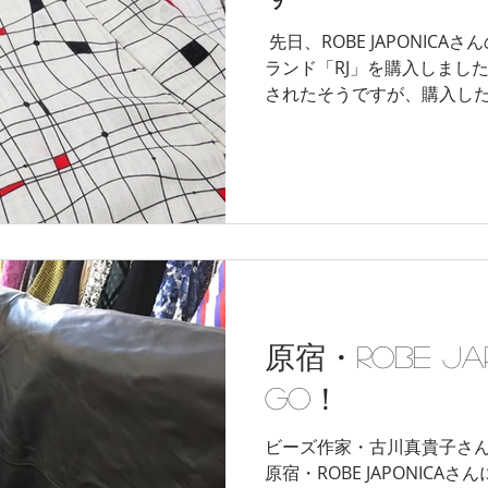
​ 先日、ROBE JAPONICAさんのセカンドラインのゆかたブ
ランド「RJ」を購入しまし
されたそうですが、購入し
100%。 風を通し、汗を吸ってもベタっとせず、とても快
適に着ています。 ...
原宿・ROBE JA
GO！
ビーズ作家・古川真貴子さ
原宿・ROBE JAPONICAさんに伺