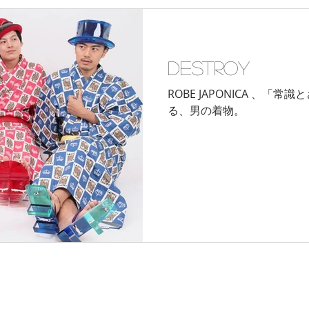
Destroy
ROBE‪ JAPONICA 、「常識とされていたコト」を破壊す
る、男の着物。
マップ＆リスト
取扱い商品
ネットショップ
Ｇo！
着物で通勤するには