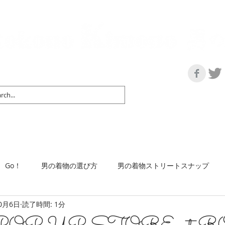
の情報サイト | 街に男の着姿が一人でも増えますように！
マップ＆リスト
取扱い商品
ネットショップ
Ｇo！
着物で通勤するには
Go！
男の着物の選び方
男の着物ストリートスナップ
10月6日
読了時間: 1分