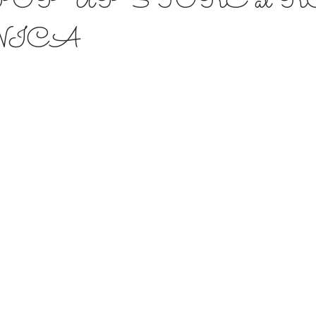
et POP UP STORE at 
NICA