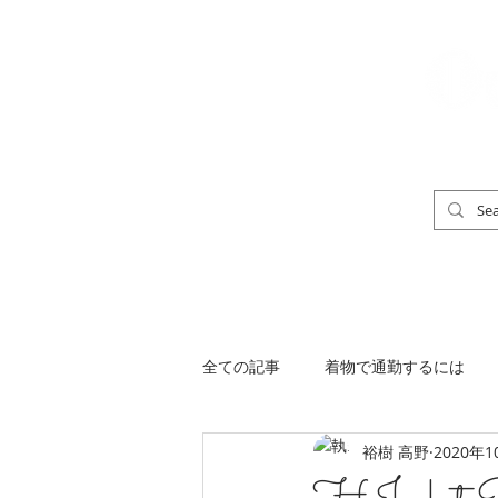
「男の着物」
TOP
男の着物ストリートスナップ
全ての記事
着物で通勤するには
裕樹 高野
2020年