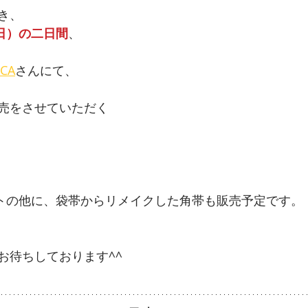
き、
（日）の二日間
、
ICA
さんにて、
売をさせていただく
トの他に、袋帯からリメイクした角帯も販売予定です。
お待ちしております^^