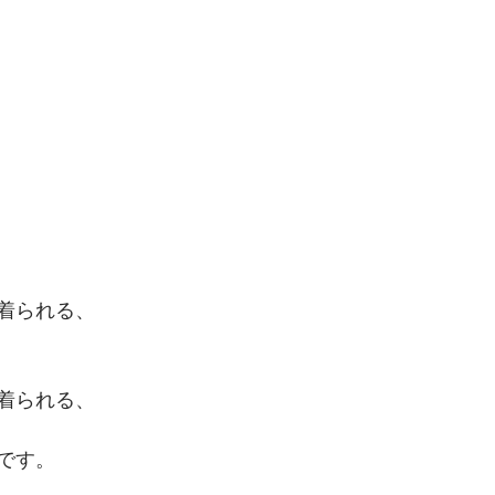
着られる、
着られる、
です。