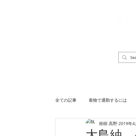
「男の着物」
TOP
男の着物ストリートスナップ
全ての記事
着物で通勤するには
裕樹 高野
2019年