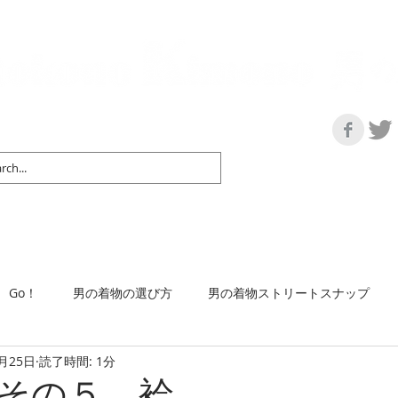
の情報サイト | 街に男の着姿が一人でも増えますように！
マップ＆リスト
取扱い商品
ネットショップ
Ｇo！
着物で通勤するには
Go！
男の着物の選び方
男の着物ストリートスナップ
4月25日
読了時間: 1分