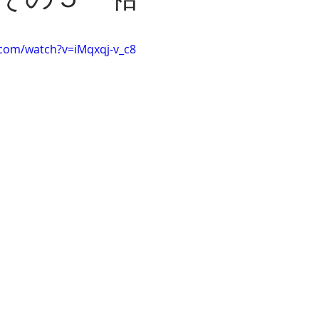
その５ 袷
.com/watch?v=iMqxqj-v_c8