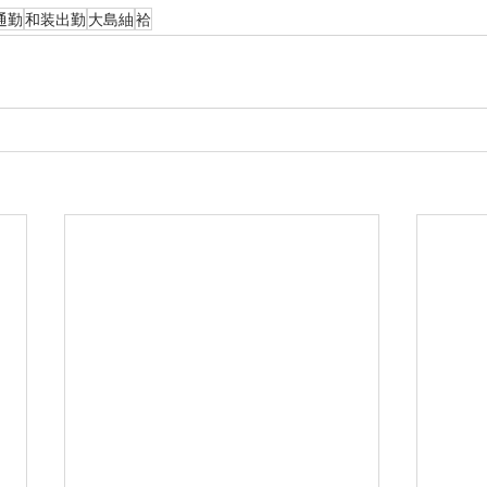
通勤
和装出勤
大島紬
袷