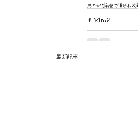
男の着物
着物で通勤
和装
最新記事